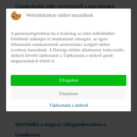
Gondoskodás idős szeretteiről a nap minden
Weboldalunkon sütiket használunk
órájában
GONDOSÓRA - a most kezdődött négyéves
A gesztenyeligetotthon.hu-n kizárólag az oldal működéséhez
programban minden magyar 65 éven felüli állampolgár
feltétlenül szükséges és munkamenet támogató, az egyes
felhasználói munkamenetek azonosítására szolgáló sütiket
ingyenesen igényelhet jelzőeszközt, amelyhez egy 24
(cookies) használunk. A Hatóság oldalán alkalmazott funkcionális
sütikről bővebb tájékoztatás a Tájékoztatás a sütikről gomb
órás diszpécserszolgálat
megnyomásával érhető el.
Elfogadom
Elutasítom
Tájékoztatás a sütikről
Mérföldkő a magyar idősgondozásban a
Gondosóra