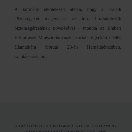
A kormány elkötelezett abban, hogy a családi
közösségeket megerősítse az idős hozzátartozók
biztonságérzetének növelésével - mondta az Emberi
Erőforrások Minisztériumának szociális ügyekért felelős
államtitkára február 23-án Hernádnémetiben,
sajtótájékoztatón.
© GESZTENYELIGET INTEGRÁLT SZOCIÁLIS INTÉZMÉNY
CSONGRÁD-CSANÁD VÁRMEGYE 2016 - 2026